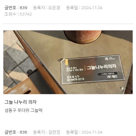
한 느낌의 우리말 명칭으로 잘 표현하였다. 22년 12월 공고되었으며, 현
글번호 :
839
등록자 :
오은경
등록일 :
2024.11.04
재까지 진행되는 사업이다.
조회수 :
53742
그늘 나누리 의자
성동구 무더위 그늘막
글번호 :
838
등록자 :
김현정
등록일 :
2024.11.04