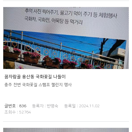
꿈자람골 용산동 국화꽃길 나들이
충주 천변 국화꽃길 스탬프 챌린지 행사
글번호 :
836
등록자 :
반명숙
등록일 :
2024.11.02
조회수 :
52764