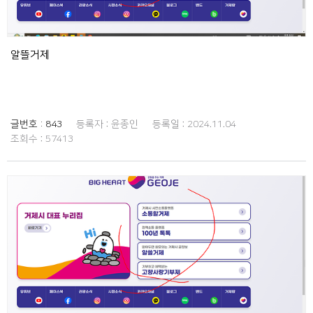
알뜰거제
글번호 :
843
등록자 :
윤종인
등록일 :
2024.11.04
조회수 :
57413