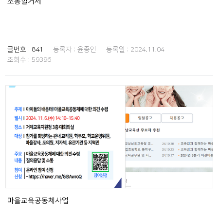
소통할거제
글번호 :
841
등록자 :
윤종인
등록일 :
2024.11.04
조회수 :
59396
마을교육공동체사업