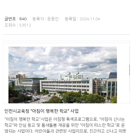
글번호 :
840
등록자 :
윤종인
등록일 :
2024.11.04
조회수 :
53512
인천시교육청 "아침이 행복한 학교" 사업
"아침이 행복한 학교"사업은 아침형 특색프로그램으로, "아침이 신나는
학교"와 안심 등교 및 틈새돌봄 제공을 위한 "아침이 따스한 학교"로 운
영되는 사업이다. 어린이들과 관련된 사업이므로, 친근하고 신나고 따뜻