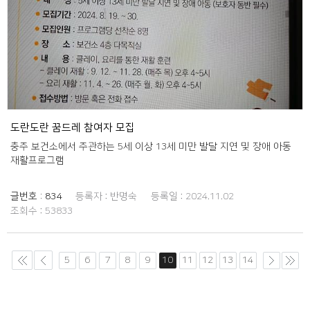
도란도란 꿈드레 참여자 모집
충주 보건소에서 주관하는 5세 이상 13세 미만 발달 지연 및 장애 아동
재활프로그램
글번호 :
834
등록자 :
반명숙
등록일 :
2024.11.02
조회수 :
53833
5
6
7
8
9
10
11
12
13
14