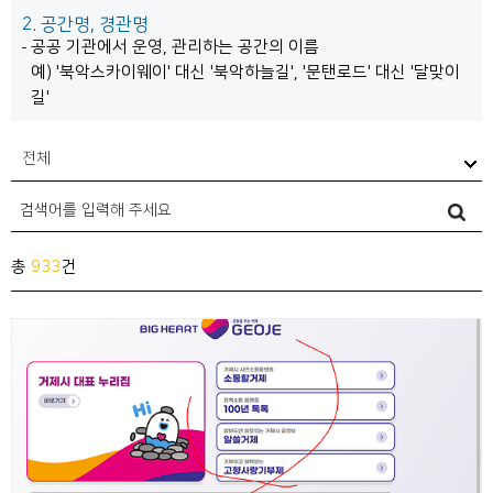
2. 공간명, 경관명
공공 기관에서 운영, 관리하는 공간의 이름
예) '북악스카이웨이' 대신 '북악하늘길', '문탠로드' 대신 '달맞이
길'
전체
총
933
건