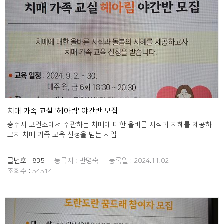
치매 가족 교실 '헤아림' 야간반 모집
충주시 보건소에서 주관하는 치매에 대한 올바른 지식과 지혜를 제공하
고자 치매 가족 교육 신청을 받는 사업
글번호 :
835
등록자 :
반명숙
등록일 :
2024.11.02
조회수 :
54514