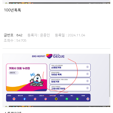
100년톡톡
글번호 :
842
등록자 :
윤종인
등록일 :
2024.11.04
조회수 :
54705