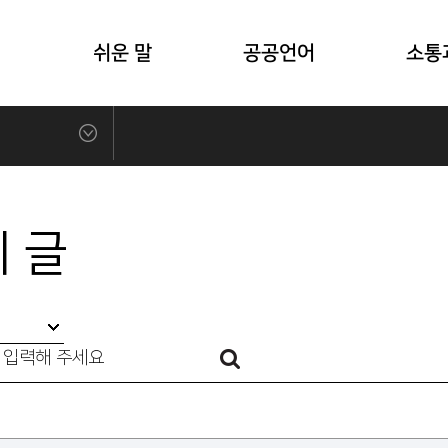
식
쉬운 말
공공언어
소통
 글