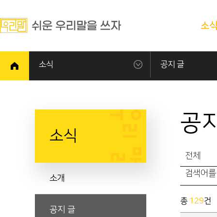
소
소식
공지 글
공지
소식
전체
소개
총
129
건
공지 글