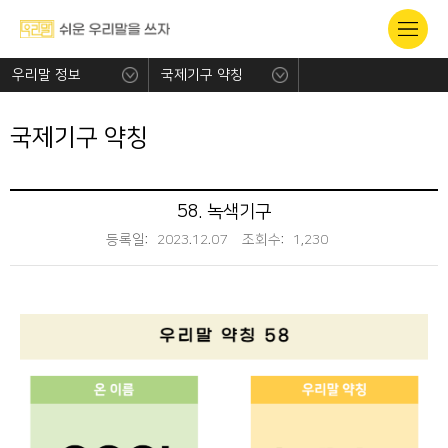
우리말 정보
국제기구 약칭
국제기구 약칭
58. 녹색기구
등록일:
2023.12.07
조회수:
1,230