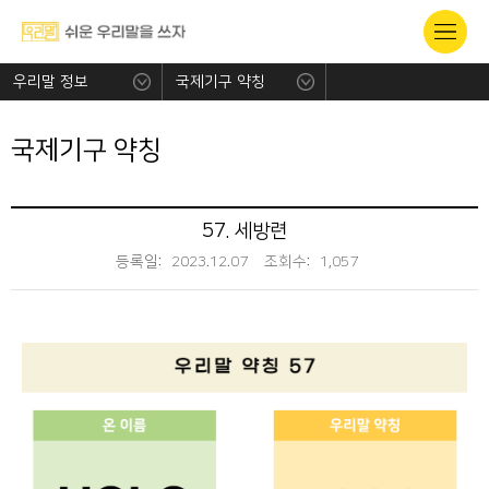
우리말 정보
국제기구 약칭
국제기구 약칭
57. 세방련
등록일:
2023.12.07
조회수:
1,057