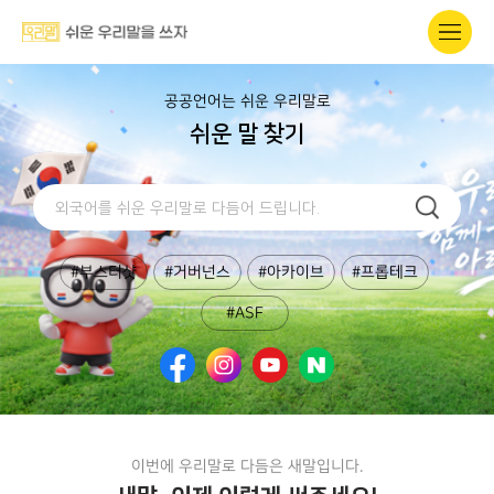
공공언어는 쉬운 우리말로
쉬운 말 찾기
#부스터샷
#거버넌스
#아카이브
#프롭테크
#ASF
이번에 우리말로
다듬은 새말입니다.