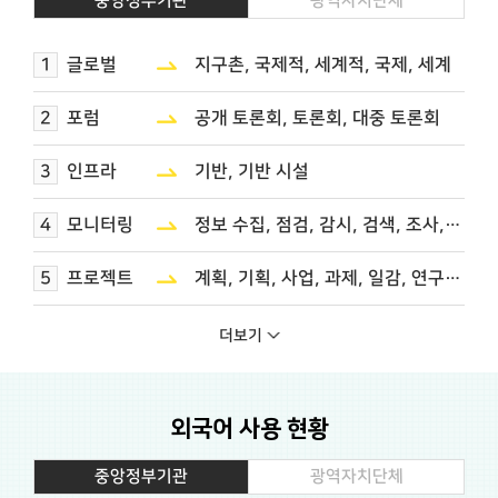
중앙정부기관
광역자치단체
1
글로벌
지구촌, 국제적, 세계적, 국제, 세계
2
포럼
공개 토론회, 토론회, 대중 토론회
3
인프라
기반, 기반 시설
4
모니터링
정보 수집, 점검, 감시, 검색, 조사, 검토, 관찰
5
프로젝트
계획, 기획, 사업, 과제, 일감, 연구 과제, 문제 기반, 문제 중심
6
네트워크
관계망, 연결망, 연계망, 교류
더보기
7
핀테크
금융 기술, 금융 기술 서비스
외국어 사용 현황
8
펀드
기금, 자금
중앙정부기관
광역자치단체
9
콘퍼런스
학술회의, 학술 대회, 대규모 회의