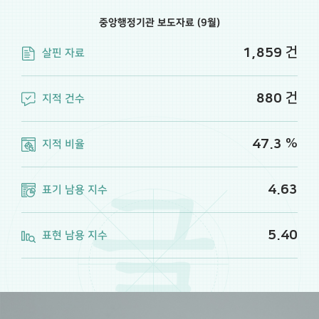
중앙행정기관 보도자료 (9월)
10
세션
① 부, 시간, 분과 ② 작업 시간
건
1,859
살핀 자료
건
880
지적 건수
%
47.3
지적 비율
4.63
표기 남용 지수
5.40
표현 남용 지수