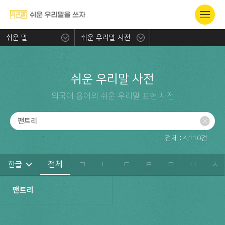
쉬운 말
쉬운 우리말 사전
쉬운 우리말 사전
외국어 용어의 쉬운 우리말 표현 사전
전체 :
4,110
건
전체
ㄱ
ㄴ
ㄷ
ㄹ
ㅁ
ㅂ
ㅅ
한글
팬트리