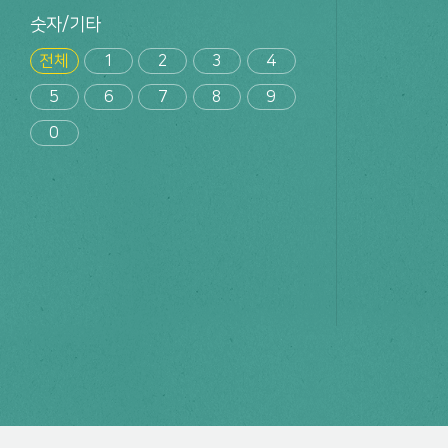
숫자/기타
전체
1
2
3
4
5
6
7
8
9
0