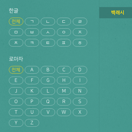
한글
백래시
전체
ㄱ
ㄴ
ㄷ
ㄹ
ㅁ
ㅂ
ㅅ
ㅇ
ㅈ
ㅊ
ㅋ
ㅌ
ㅍ
ㅎ
로마자
전체
A
B
C
D
E
F
G
H
I
J
K
L
M
N
O
P
Q
R
S
T
U
V
W
X
Y
Z