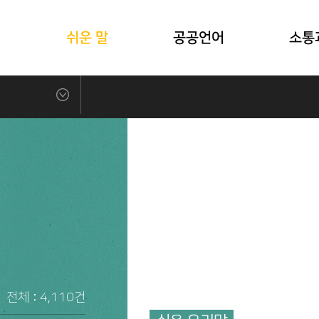
식
쉬운 말
공공언어
소통
전체 :
4,110
건