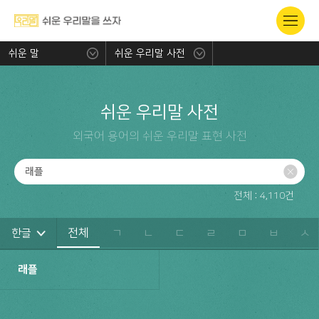
쉬운 말
쉬운 우리말 사전
쉬운 우리말 사전
외국어 용어의 쉬운 우리말 표현 사전
전체 :
4,110
건
전체
ㄱ
ㄴ
ㄷ
ㄹ
ㅁ
ㅂ
ㅅ
한글
래플