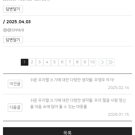
답변달기
/
2025.04.03
@@Shhb9
답변달기
1
2
3
4
5
6
7
8
9
10
쉬운 우리말 쓰기에 대한 다양한 생각들: 우영우 하자!
이전글
2025.02.14
쉬운 우리말 쓰기에 대한 다양한 생각들: 우리 말글 사랑 정신
을 마음 속에 담아 둘 수 있는 마중물
다음글
2026.01.15
목록