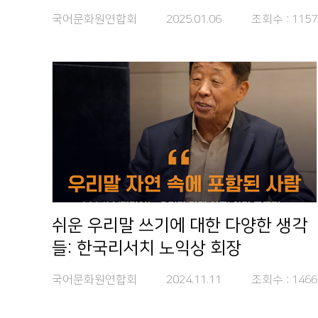
국어문화원연합회
2025.01.06
조회수 :
1157
쉬운 우리말 쓰기에 대한 다양한 생각
들: 한국리서치 노익상 회장
국어문화원연합회
2024.11.11
조회수 :
1466