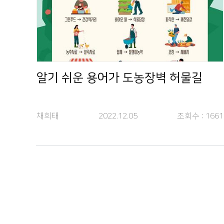
알기 쉬운 용어가 도농장벽 허물길
채희태
2022.12.05
조회수 :
1661