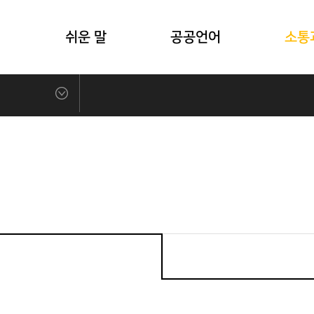
식
쉬운 말
공공언어
소통