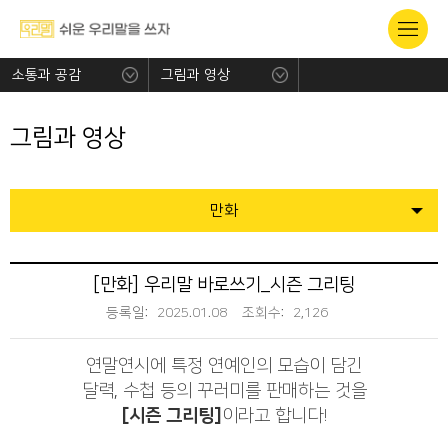
소통과 공감
그림과 영상
그림과 영상
만화
[만화] 우리말 바로쓰기_시즌 그리팅
등록일:
2025.01.08
조회수:
2,126
연말연시에 특정 연예인의 모습이 담긴
달력, 수첩 등의 꾸러미를 판매하는 것을
[시즌 그리팅]
이라고 합니다!