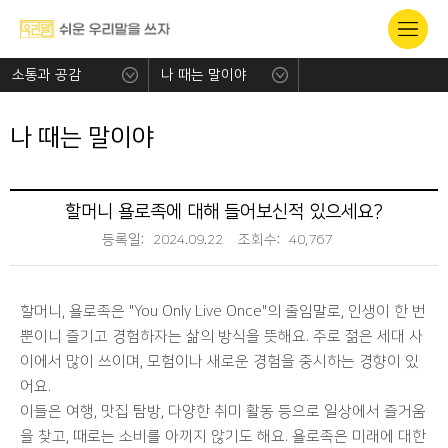
소통과 공감
나 때는 말이야
나 때는 말이야
할머니 욜로족에 대해 들어보신적 있으세요?
등록일:
2024.09.22
조회수:
40,767
할머니, 욜로족은 "You Only Live Once"의 줄임말로, 인생이 한 번
뿐이니 즐기고 경험하자는 삶의 방식을 뜻해요. 주로 젊은 세대 사
이에서 많이 쓰이며, 모험이나 새로운 경험을 중시하는 경향이 있
어요.
이들은 여행, 맛집 탐방, 다양한 취미 활동 등으로 일상에서 즐거움
을 찾고, 때로는 소비를 아끼지 않기도 해요. 욜로족은 미래에 대한