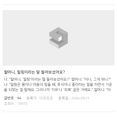
니는 어렸을 때 어떤 표현을 많이 쓰셨어요? 할머니 - 음, ‘잘 다녀오세
요’나 ‘감사합니다’ 같은 말 많이 썼지. 그 말들이 정말 따뜻하잖아. 나 -
네, 저도 그렇게 느껴요. 할아버지께서 좋아하시는 말은 뭐가 있을까요?
할아버지 - 내가 좋아하는 말은 ‘가슴에 담다’란 표현이야. 소중한 것을
마음에 간직하는 뜻이지. 나 - 너무 멋진 표현이에요! 우리말에는 정말 아
름다운 말들이 많네요. 할머니 - 맞아, 우리말이 소중하지. 자주 써야 해.
나 - 다음에 또 이런 이야기 나누면 좋겠어요! 건강 잘 챙기세요. 할머니/
할아버지 - 그래, 너도 조심하고! 이렇게 자연스럽게 대화를 이어가면서
할머니와 할아버지와의 소통이 더 따뜻하게 다가왔습니다. 할머니와 할
아버지의 이야기를 들으며, 우리가 잊고 지낸 전통적인 표현이나 고유어
를 배우는 것도 큰 기쁨을 얻을 수 있었습니다. 다음 번에도 또 시도해보
고 싶네요.
할머니, 힐링이라는 말 들어보셨어요?
나: “할머니, '힐링’이라는 말 들어보셨어요?” 할머니: “아니, 그게 뭐니?”
나: “힐링은 몸이나 마음이 힘들 때, 휴식이나 좋아하는 일을 하면서 기운
을 되찾는 걸 말해요. 그러니까 '치유’나 ‘회복’ 같은 거예요.” 할머니: “아
이고, 요새 것들이 쓰는 단어는 통 모르겠다.” 나: “히히, 할머니, 제가 추
글번호 :
94
등록자 :
다크초코
등록일 :
2024.09.21
석 때 맛있는 거 사서 찾아뵐게요!” 할머니: “그래, 그때 보자.” 할머니와
조회수 :
19973
대화를 나누면서, 세대 간의 언어 차이를 느낄 수 있었어요. 외래어가 많
아지면서 의사소통이 어려워질 수 있다는 생각이 들었고, 앞으로는 쉬운
우리말을 더 많이 사용해야겠다고 다짐했어요.