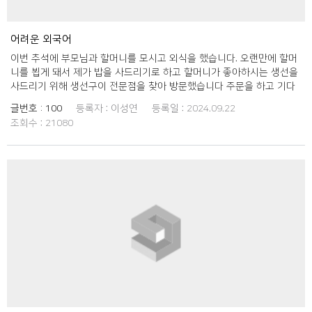
어려운 외국어
이번 추석에 부모님과 할머니를 모시고 외식을 했습니다. 오랜만에 할머
니를 뵙게 돼서 제가 밥을 사드리기로 하고 할머니가 좋아하시는 생선을
사드리기 위해 생선구이 전문점을 찾아 방문했습니다 주문을 하고 기다
리면서 평소 친구들에게 "내가 플랙스 할게!" 아니면 "오늘 플랙스 해야
글번호 :
100
등록자 :
이성연
등록일 :
2024.09.22
지" 이런 말을 자주 듣고 사용했어서 할머니도 혹시 아실까 하는 궁금증
조회수 :
21080
이 생겨 할머니께 "할머니 혹시 플랙스가 뭔지 아세요?"라고 여쭤봤습니
다 할머니는 플랙스가 무슨 뜻인지 모르시더라고요 사실 저도 지금은 자
연스럽게 많이 사용하는 말이지만 플랙스라는 말을 처음 들었을 때 무슨
말을 하는 건지 이해가 안 됐어요 그래서 할머니가 모르시는 게 이해가
갑니다 옛날에는 "내가 한턱 쏠게" "오늘은 내가 살게"등 이런 말을 했다
면 요즘은 "플랙스 할게" 라는 말을 사용하는 사람이 많은 것 같습니다 언
제부터인지 플랙스란 말을 하는 친구가 주변에 한 명씩 보이더니 점점 많
아지고 저도 자연스럽게 그 뜻을 알게 되고 사용하게 된 거 같아요 점점
우리말을 사용 안 하고 자연스럽게 외국어로 바뀌고 있다는 생각이 들어
속상한 마음이 드네요 할머니도 그냥 산 준다고 말하면 되지 왜 플랙스라
고 하냐고 저한테 질문하시는데 저도 어려운 외국어 대신 모두가 알아보
기 편한 우리말을 모두 사용했으면 좋겠습니다