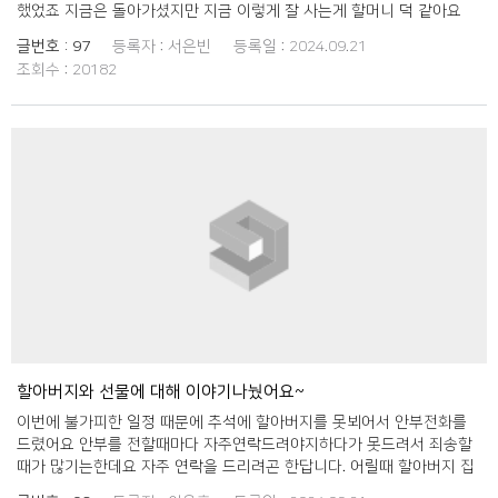
했었죠 지금은 돌아가셨지만 지금 이렇게 잘 사는게 할머니 덕 같아요
글번호 :
97
등록자 :
서은빈
등록일 :
2024.09.21
조회수 :
20182
할아버지와 선물에 대해 이야기나눴어요~
이번에 불가피한 일정 때문에 추석에 할아버지를 못뵈어서 안부전화를
드렸어요 안부를 전할때마다 자주연락드려야지하다가 못드려서 죄송할
때가 많기는한데요 자주 연락을 드리려곤 한답니다. 어릴때 할아버지 집
에서 자주 생활해서 애틋한 마음이 있거든요. 할아버지에게 잘지내시냐