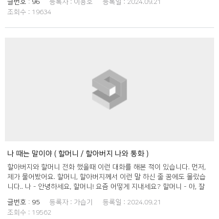
글번호 :
96
등록자 :
이용호
등록일 :
2024.09.21
고 연락드렸는데 할아버지가 아는 분에게 선물을 받았다고 하시더라구
조회수 :
19634
요. 그런데 이걸 어떻게 쓰는지 모르신다고 저에게 주고 싶은데 어떻게
해야하냐고 하시더라구요. 핸드폰 문자로로 받았는데 사진같기도 하고
뭔지 잘 모르신다고^^. 말씀을 들어보니까 그 선물이 기프티콘인거같길
래, '할아버지 그거 기프티콘이에요' 라고 말씀드렸는데 그게뭐냐고 하시
면서 잘모르시더라구요~ 그래서 기프티콘을 어떻게 설명드릴까하다가
선물을 구매할 수 있는 표를 핸드폰으로 전할 수 있는 거라고 설명드렸네
요 기프티콘을 우리말로 대체하는게 모바일 상품권이라고 알고있는데 어
른들은 쉽게 이해하기 힘들수도 있겠다 생각이 들더라구요. 결국 그 선물
은 제가 사용했네요. 대신에 할아버지에게 더 자주 연락드리고 건강하시
라고 선물도 사드려야겠다고 생각했네요 할아버지 건강하시고 조만간 또
뵐게요! 오래오래 건강하세요
나 때는 말이야 ( 할머니 / 할아버지 나와 통화 )
할아버지와 할머니 전화 했을때 이런 대화를 해본 적이 있습니다. 먼저,
제가 물어봤어요. 할머니, 할아버지께서 이런 말 하신 줄 꿈에도 몰랐습
니다.. 나 - 안녕하세요, 할머니! 요즘 어떻게 지내세요? 할머니 - 아, 잘
지내고 있어. 너는? 나 - 저도 잘 지내요! 할머니, 요즘 친구들이 “대
글번호 :
95
등록자 :
가습기
등록일 :
2024.09.21
박”이란 말을 자주 쓰더라고요. 들어보셨어요? 할머니 - 아, 그거 잘 되면
조회수 :
19562
좋다는 뜻이지? 예전에는 ‘잘 됐다’고 했던 것 같은데. 나 - 맞아요! 할머