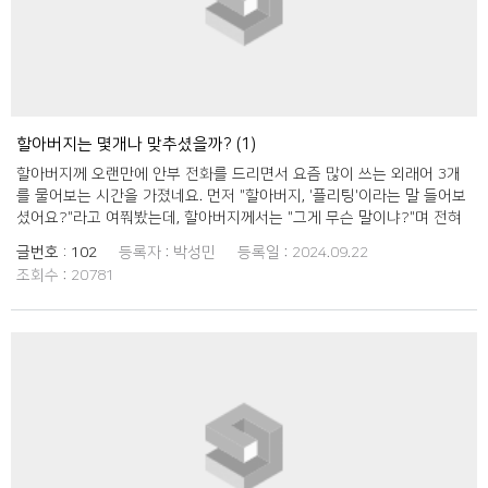
할아버지는 몇개나 맞추셨을까? (1)
할아버지께 오랜만에 안부 전화를 드리면서 요즘 많이 쓰는 외래어 3개
를 물어보는 시간을 가졌네요. 먼저 "할아버지, '플리팅'이라는 말 들어보
셨어요?"라고 여쭤봤는데, 할아버지께서는 "그게 무슨 말이냐?"며 전혀
모르시겠다는 반응을 보이셨지요. 그래서 제가 "플리팅은 잠깐 동안 즐기
글번호 :
102
등록자 :
박성민
등록일 :
2024.09.22
는 가벼운 만남 같은 걸 뜻하는 말이에요"라고 설명을 드렸더니 할아버지
조회수 :
20781
께서 "요즘엔 그런 말도 있구나" 하시며 약간은 흥미로워하셨네요. 다음
으로 "할아버지, '레트로'는 아세요?"라고 여쭤봤어요. 할아버지께서는 한
참 생각하시더니 "음... 그건 복고풍이랑 관련 있는 말인가?"라고 추측하
셨는데, 그렇게라도 맞추셔서 깜짝 놀랐습니다. "맞아요! 요즘 젊은 사람
들이 옛날 스타일을 좋아할 때 많이 쓰는 말이에요"라고 설명을 덧붙이니
할아버지께서는 "우리 때 유행하던 것들이 다시 돌아오는 걸 보니 신기하
구나" 하시면서 웃으셨네요. 마지막으로 "할아버지, '밸런스 게임' 들어보
셨어요?"라고 여쭤봤는데, 할아버지께서는 "그게 뭔 게임이냐?"고 하시
며 궁금해하셨어요. 그래서 제가 "두 가지 선택지 중 하나를 고르는 게임
이에요. 예를 들어 라면이냐 짜장이냐 이런 식으로요"라고 설명하자 할아