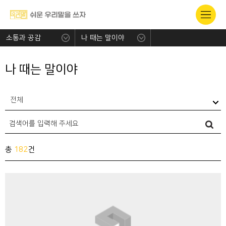
소통과 공감
나 때는 말이야
나 때는 말이야
전체
총
182
건