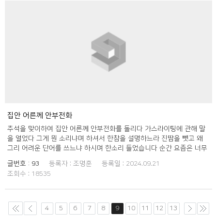
집안 어른께 안부전화
추석을 맞이하여 집안 어른께 안부전화를 돌리다 가스라이팅에 관해 말
을 열었다 그게 뭔 소리냐며 하셔서 한참을 설명하느라 진땀을 뺏고 왜
그리 어려운 단어를 쓰느냐 하시며 한소리 들었습니다 순간 요즘은 너무
어려운 단어를 자연스럽게 쓰는게 아닌가 하며 문제 의식이 생기며 이번
글번호 :
93
등록자 :
조명훈
등록일 :
2024.09.21
나떄는 말이야 프로그램이 참으로 유익했습니다
조회수 :
18535
4
5
6
7
8
9
10
11
12
13