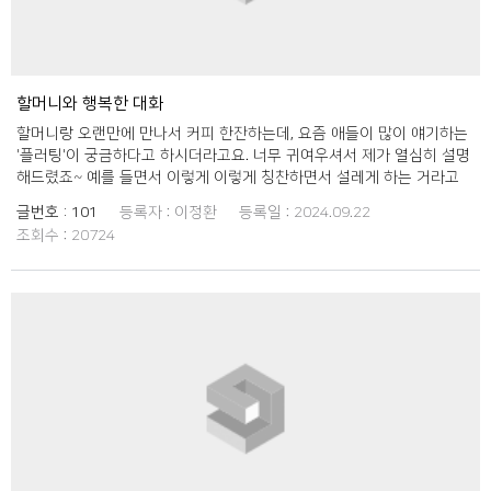
버지께서는 라면 먹지말고 밥 먹으라고 하셨네요 ㅎㅎ 통화를 마치고 나
서 느낀 점은 우리가 일상적으로 사용하는 외래어들이 세대 간의 차이로
생소하게 느껴질 수 있다는 것이었어요. 평소 할아버지와 대화할 때는 더
친숙한 우리말을 사용하는 것이 얼마나 중요한지 새삼 깨달았거든요. 또
이런 대화를 통해 할아버지께 요즘 젊은이들의 문화를 소개해 드리는 것
할머니와 행복한 대화
도 소소한 재미가 있더라고요. 앞으로는 할아버지와 대화를 나눌 때 조금
할머니랑 오랜만에 만나서 커피 한잔하는데, 요즘 애들이 많이 얘기하는
더 신경 써서 우리말을 사용해야겠다는 생각이 들었고, 이번 기회를 통해
'플러팅'이 궁금하다고 하시더라고요. 너무 귀여우셔서 제가 열심히 설명
가족과의 대화가 더욱 풍성해졌다는 느낌을 받았답니다. 정말 의미 있는
해드렸죠~ 예를 들면서 이렇게 이렇게 칭찬하면서 설레게 하는 거라고
시간이었고, 할아버지와도 더 가까워진 느낌이네요!
하니까 처음엔 할머니가 엄청 부끄러워하셨어요. 근데 어느새 저랑 얘기
글번호 :
101
등록자 :
이정환
등록일 :
2024.09.22
하면서 너무 재밌어하시는 거 있죠~ 할머니가 막 상상하면서 '할아버지
조회수 :
20724
한테 이렇게 한번 해볼까?' 하시는데 그 모습이 진짜 너무 귀여우신 거예
요. 배 잡고 한참 웃었네요. 덕분에 오랜만에 할머니랑 진짜 따뜻한 시간
보낸 것 같아요. 앞으로도 이렇게 자주 연락드려서 재밌는 얘기 많이 나
눠야겠어요~ 할머니가 귀엽게 플러팅도 도전하시면서 항상 행복하게 지
내셨으면 좋겠어요.