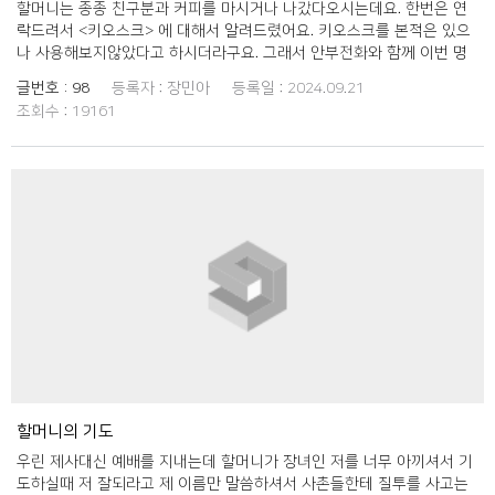
할머니는 종종 친구분과 커피를 마시거나 나갔다오시는데요. 한번은 연
락드려서 <키오스크> 에 대해서 알려드렸어요. 키오스크를 본적은 있으
나 사용해보지않았다고 하시더라구요. 그래서 안부전화와 함께 이번 명
절에 같이 커피숍에 가서 키오스크 사용을 같이 해보았어요. 메뉴가 다양
글번호 :
98
등록자 :
장민아
등록일 :
2024.09.21
하고 터치와 넘기는것은 어려워하셨으나 주로 드시는 커피와 티종류를
조회수 :
19161
터치하고 카드넣는것은 잘하게 되셨어요!! 할머니 . 할아버지가 더욱 편하
게 키오스크와 가게도 이용하시고 잘 지내시면 좋겠습니다. 자주 연락드
리지못하는데 이번 기회 통해 정겹게 얘기해드리고 얘기하고 알려드리는
따뜻한 시간 보내게되었습니다.
할머니의 기도
우린 제사대신 예배를 지내는데 할머니가 장녀인 저를 너무 아끼셔서 기
도하실때 저 잘되라고 제 이름만 말씀하셔서 사촌들한테 질투를 사고는