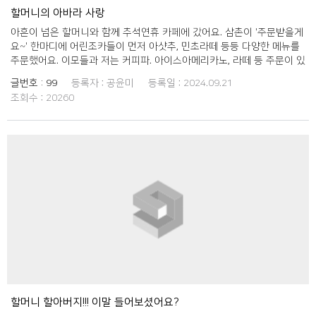
할머니의 아바라 사랑
아흔이 넘은 할머니와 함께 추석연휴 카페에 갔어요. 삼촌이 '주문받을게
요~' 한마디에 어린조카들이 먼저 아샷추, 민초라떼 등등 다양한 메뉴를
주문했어요. 이모들과 저는 커피파. 아이스아메리카노, 라떼 등 주문이 있
었고 저는 할머니께 뭐 드실거에요? 여쭤보니 '나는 달달한 냉커피나 한
글번호 :
99
등록자 :
공윤미
등록일 :
2024.09.21
잔 먹을란다' 그러시더라구요. '그럼 할머니 아바라(아이스바닐라라떼) 어
조회수 :
20260
때요?' 할머니께시는 '뭘 보라고?' 라고 물으시는데 어찌나 죄송하던지..
친구들과 있을때 말습관이 그대로 나와버렸습니다. 아이스바닐라라떼에
대해서는 결국 이해시키드리지는 못했지만 할머니께서는 그 아바라를 참
맛있게드셨고, 이후로도 삼촌께 부탁해서 또 드셨다고 하더라구요. 이번
추석때 할머니와 작은추억 하나 또 쌓고왔네요!
할머니 할아버지!!! 이말 들어보셨어요?