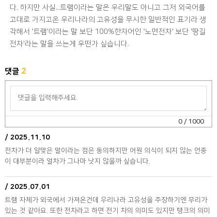
다. 하지만 사실...트램이라는 말은 우리말도 아니고 그저 외국어를
고대로 가지고온 우리나라의 고유성을 무시한 일반적인 표기라 생
각해서 '트램'이라는 말 보단 100%한자어인 '노면전차' 보단 '땅길
전차'라는 말을 쓰는게 우떤가 싶습니다.
댓글
2
0
/ 1000
/
2025.11.10
전차가 더 알맞은 말이라는 점은 동의하지만 어원 의식이 되지 않는 언중
이 대부분이라 열차가 그나마 낫지 않을까 싶습니다.
/
2025.07.01
트램 자체가 외국에서 가져온건데 우리나라 고유성을 주장하기엔 무리가 
있는 것 같아요. 또한 전차라고 하면 전기 차의 의미도 있지만 탱크의 의미