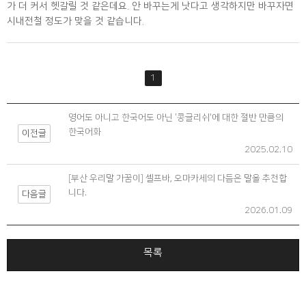
가 더 커서 헷갈릴 것 같은데요. 안 바꾸는게 낫다고 생각하지만 바꾸자면 
시내전철 정도가 맞을 것 같습니다.
1
영어도 아니고 한국어도 아닌 '콩글리쉬'에 대한 절반 만큼의
한국어화
이전글
2025.02.10
[부산 우리말 가꿈이] 셀프바, 오마카세의 다듬은 말을 추천합
니다.
다음글
2026.01.09
목록