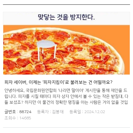
피자 세이버, 이제는 ‘피자지킴이’로 불러보는 건 어떨까요?
안녕하세요, 국립문화원연합회 '나라면 말이야' 게시판을 통해 제안을 드
립니다. 피자를 시킬 때마다 피자 상자 안에서 볼 수 있는 작은 받침대, 다
들 보셨죠? 하지만 이 물건의 정확한 명칭을 아는 사람은 거의 없을 것입
니다. 대부분 "저거 뭐라고 부르더라?" 하며 각자 다르게 부르곤 합니다.
글번호 :
88724
등록자 :
김봉재
등록일 :
2024.12.02
사실 이 물건의 이름은 '피자 세이버'라고 하는데요, 이 이름을 '피자지킴
조회수 :
14685
이’라는 친근한 한국어로 바꿔보는 건 어떨까요? '피자지킴이'라는 이름
은 쉽고 친숙해 누구나 한 번 들으면 기억하기 쉬울 뿐만 아니라, 사람들
사이에 제각기 다르게 불리던 혼란을 줄이고 명칭을 정리하는 효과도 있