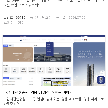
보건복지부 누리집에서 브리핑-> 보도 Q&A -> 묻고 답하기 팩트체크 ->
사실 확인 으로 바꿔주세요!
글번호 :
88716
등록자 :
방효정
등록일 :
2024.07.08
조회수 :
4618
[국립대전현충원] 영웅 STORY -> 영웅 이야기
국립대전현충원 누리집 알림마당에 있는 '영웅STORY'를 '영웅 이아기'로
바꿔주세요!