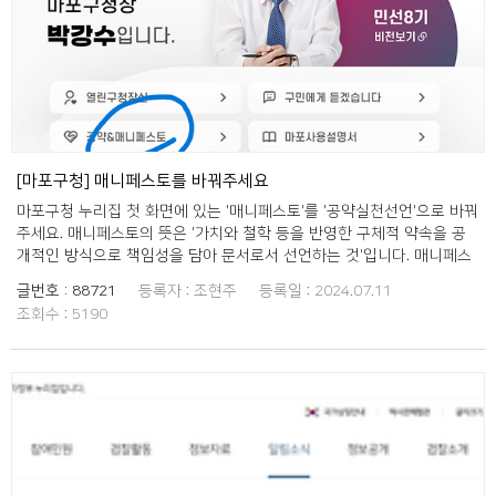
[마포구청] 매니페스토를 바꿔주세요
마포구청 누리집 첫 화면에 있는 '매니페스토'를 '공약실천선언'으로 바꿔
주세요. 매니페스토의 뜻은 '가치와 철학 등을 반영한 구체적 약속을 공
개적인 방식으로 책임성을 담아 문서로서 선언하는 것'입니다. 매니페스
토의 뜻을 따로 설명하는 공간을 마포구청에서 마련해 놓았으나 그럴 필
글번호 :
88721
등록자 :
조현주
등록일 :
2024.07.11
요 없이 '공약 실천 선언'이라는 우리말로도 그 의미를 충분히 전달할 수
조회수 :
5190
있다고 생각합니다!