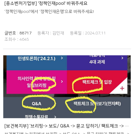
[중소벤처기업부] '정책인재pool' 바꿔주세요
'정책인재pool'에서 '정책인재은행'으로 바꿔주세요!
글번호 :
88717
등록자 :
김민재
등록일 :
2024.07.11
조회수 :
4645
[보건복지부] ’브리핑-> 보도/ Q&A -> 묻고 답하기/ 팩트체크 -> 사실 확인‘으로 바꿔주세요!