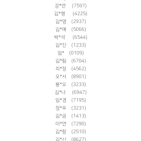
강*연
(7597)
김*형
(4225)
김*영
(2937)
김*애
(5066)
박*석
(6544)
김*진
(1233)
임*
(0109)
김*림
(6704)
최*정
(4562)
오*서
(8901)
봉*오
(3233)
김*나
(6947)
임*경
(7195)
정*우
(3231)
김*금
(1413)
이*연
(7290)
김*랑
(2510)
김*신
(8627)