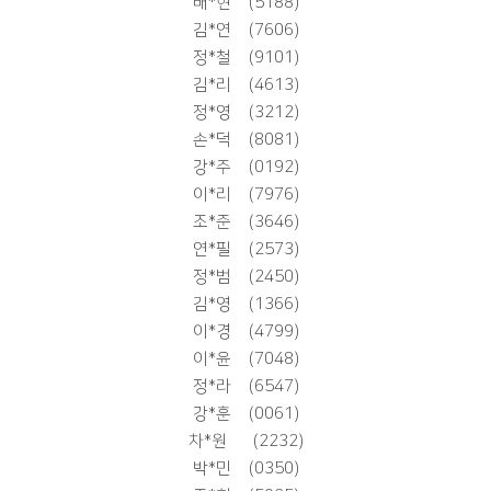
배*현
(5188)
김*연
(7606)
정*철
(9101)
김*리
(4613)
정*영
(3212)
손*덕
(8081)
강*주
(0192)
이*리
(7976)
조*준
(3646)
연*필
(2573)
정*범
(2450)
김*영
(1366)
이*경
(4799)
이*윤
(7048)
정*라
(6547)
강*훈
(0061)
차*원
(2232)
박*민
(0350)