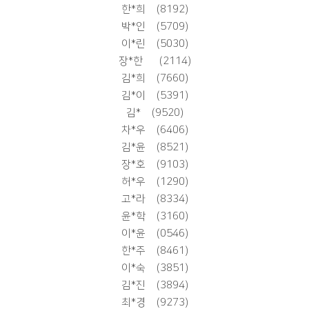
한*희
(8192)
박*인
(5709)
이*린
(5030)
장*한
(2114)
김*희
(7660)
김*이
(5391)
김*
(9520)
차*우
(6406)
김*윤
(8521)
장*호
(9103)
허*우
(1290)
고*라
(8334)
윤*학
(3160)
이*윤
(0546)
한*주
(8461)
이*숙
(3851)
김*진
(3894)
최*경
(9273)