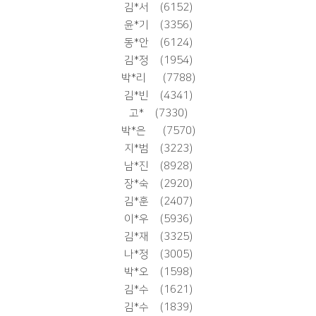
김*서
(6152)
윤*기
(3356)
동*안
(6124)
김*정
(1954)
박*리
(7788)
김*빈
(4341)
고*
(7330)
박*은
(7570)
지*범
(3223)
남*진
(8928)
장*숙
(2920)
김*훈
(2407)
이*우
(5936)
김*재
(3325)
나*정
(3005)
박*오
(1598)
김*수
(1621)
김*수
(1839)