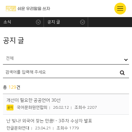
소식
공지 글
공지 글
전체
총
129
건
개선이 필요한 공공언어 30선
국어문화원연합회
26.02.12
조회수 2207
공지
난 빛나! 외국어 찾는 만큼! - 3주차 수상자 발표
한글문화연대
23.04.21
조회수 1779