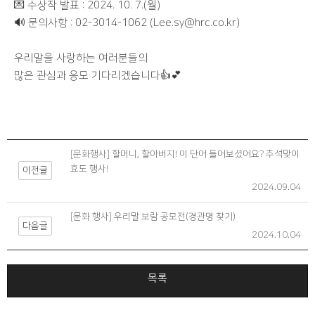
💌 수상작 발표 : 2024. 10. 7.(월)
🔊 문의사항 : 02-3014-1062 (Lee.sy@hrc.co.kr)
우리말을 사랑하는 여러분들의
많은 관심과 응모 기다리겠습니다👍💕
[문화행사] 할머니, 할아버지! 이 단어 들어보셨어요? 추석맞이
효도 행사!
이전글
2024.09.04
[문화 행사] 우리말 보람 공모전(경관명 찾기)
다음글
2024.10.04
목록