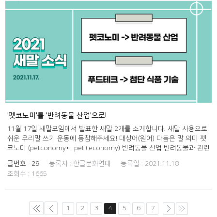
'펫코노미'를 '반려동물 산업'으로!
11월 17일 새말모임에서 발표한 새말 2개를 소개합니다. 새말 사용으로
쉬운 우리말 쓰기 운동에 동참해주세요! 대상어(원어) 다듬은 말 의미 펫
코노미 (petconomy← pet+economy) 반려동물 산업 반려동물과 관련
된 산업을 이르는 말. 주로 간식, 영양제, 의류 등 반려동물용품이나 교육,
글번호 :
29
등록자 :
한글문화연대
등록일 :
2021.11.18
의료 서비스 등을 이른다. 푸드테크 (food tech) 첨단 식품 기술 식품 산
조회수 :
1665
업과 식품 관련 산업에 인공 지능, 사물 인터넷 기술 등 4차 산업 기술을
적용하여 식품의 생산이나 가공 과정 등을 관리하는 기법.
1
2
3
4
5
6
7