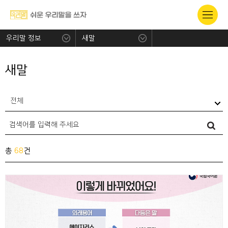
우리말 정보
새말
새말
전체
총
68
건