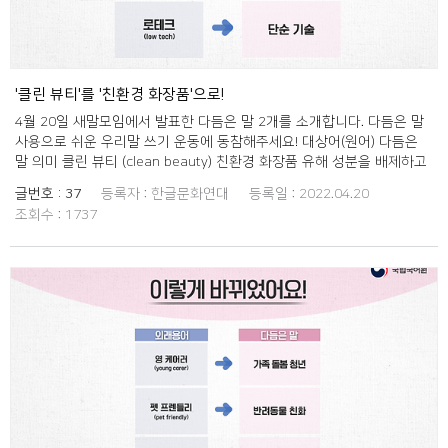
'클린 뷰티'를 '친환경 화장품'으로!
4월 20일 새말모임에서 발표한 다듬은 말 2개를 소개합니다. 다듬은 말
사용으로 쉬운 우리말 쓰기 운동에 동참해주세요! 대상어(원어) 다듬은
말 의미 클린 뷰티 (clean beauty) 친환경 화장품 유해 성분을 배제하고
환경 보호를 고려하여 만드는 화장품. 로테크 (low tech) 단순 기술 차원
글번호 :
37
등록자 :
한글문화연대
등록일 :
2022.04.20
이 낮은 단순한 기술이나 기본적인 기술.
조회수 :
1737