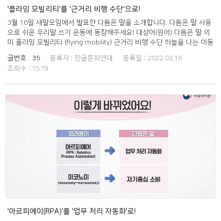
'플라잉 모빌리티'를 '근거리 비행 수단'으로!
3월 16일 새말모임에서 발표한 다듬은 말을 소개합니다. 다듬은 말 사용
으로 쉬운 우리말 쓰기 운동에 동참해주세요! 대상어(원어) 다듬은 말 의
미 플라잉 모빌리티 (flying mobility) 근거리 비행 수단 하늘을 나는 이동
수단의 하나. 주로 서너 명 이하가 타며 에어 택시, 드론 택시, 개인용 비
글번호 :
35
등록자 :
한글문화연대
등록일 :
2022.03.16
행체 등이 있다.
조회수 :
1579
'아르피에이(RPA)'를 '업무 처리 자동화'로!