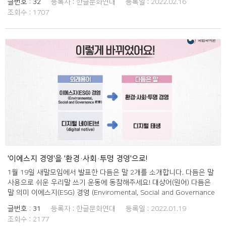
글번호 :
32
등록자 :
한글문화연대
등록일 :
2022.02.16
업. 제로 코로나 (zero corona) 고강도 방역 코로나19 확진자 발생 시
조회수 :
1707
봉쇄 조치를 진행하는 등 강도 높은 규제로 바이러스의 전파를 막는 정
책. 주로 호주나 뉴질랜드, 중국 등에서 시행하고 있다.
'이에스지 경영'을 '환경·사회·투명 경영'으로!
1월 19일 새말모임에서 발표한 다듬은 말 2개를 소개합니다. 다듬은 말
사용으로 쉬운 우리말 쓰기 운동에 동참해주세요! 대상어(원어) 다듬은
말 의미 이에스지(ESG) 경영 (Enviromental, Social and Governance
經營) 환경·사회·투명 경영 환경 보호와 사회적 기여도를 고려하고 법과
글번호 :
31
등록자 :
한글문화연대
등록일 :
2022.01.19
윤리를 준수하며 지배 구조를 개선하고자 하는 경영 철학. 디지털 네이티
조회수 :
2177
브 (digital native) 디지털 태생 디지털 환경에서 태어나 성장하여 디지