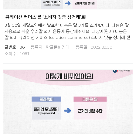
'큐레이션 커머스'를 '소비자 맞춤 상거래'로!
3월 30일 새말모임에서 발표한 다듬은 말 3개를 소개합니다. 다듬은 말
사용으로 쉬운 우리말 쓰기 운동에 동참해주세요! 대상어(원어) 다듬은
말 의미 큐레이션 커머스 (curation commerce) 소비자 맞춤 상거래 전
시 기획자가 작품을 수집, 전시, 기획하듯이 특정 분야 전문가가 소비자
글번호 :
36
등록자 :
한글문화연대
등록일 :
2022.03.30
의 성향 등을 고려하여 직접 제품을 고르고 할인한 가격에 파는 전자 상
조회수 :
1681
거래. 영 케어러 (young carer) 가족 돌봄 청년 장애, 질병, 약물 중독 등
을 겪는 가족을 돌보고 있는 청년. 펫 프렌들리 (pet friendly) 반려동물
친화 반려동물과 밀접하게 관련된 서비스 상품. 반려동물과 함께하는 여
행 상품, 호텔이나 카페, 식당 등에 반려동물을 동반할 수 있는 서비스가
해당된다.