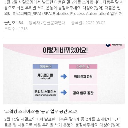
3월 2일 새말모임에서 발표한 다듬은 말 2개를 소개합니다. 다듬은 말 사
용으로 쉬운 우리말 쓰기 운동에 동참해주세요! 대상어(원어) 다듬은 말
의미 아르피에이(RPA) (RPA: Robotics Process Automation) 업무 처
리 자동화 인간을 대신하여 수행할 수 있는 단순하고 반복적인 업무를 알
글번호 :
34
등록자 :
한글문화연대
등록일 :
2022.03.02
고리즘화하고 소프트웨어로 자동화하는 기술. 미코노미
조회수 :
1715
(meconomy←me+economy) 자기중심 소비 자기만족을 위한 소비나
지출 등의 경제 활동.
'코워킹 스페이스'를 '공유 업무 공간'으로!
2월 16일 새말모임에서 발표한 다듬은 말 4개 중 2개를 소개합니다. 다
듬은 말 사용으로 쉬운 우리말 쓰기 운동에 동참해주세요! 대상어(원어)