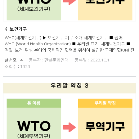
구 ILO International Labour Organization 노동기구 6 국제해사기구
IMO International Maritime Organization 해사기구 7 국제표준화기구
ISO International Organization for Standardization 표준화기구 8 국
제민간항공기구 ICAO International Civil Aviation Organization 민항
기구 9 세계지식재산권기구 WIPO World Intellectual Property
4. 보건기구
Organization 지재권기구 10 국제수로기구 IHO International
WHO(세계보건기구) ▶ 보건기구 기구 소개 세계보건기구 ■ 원어:
Hydrographic Organization 수로기구 11 세계관세기구 WCO World
WHO (World Health Organization) ■ 우리말 표기: 세계보건기구 ■
Customs Organization 관세기구 12 세계기상기구 WMO World
역할: 보건·위생 분야의 국제적인 협력을 위하여 설립한 국제연합(UN) 전
Meteorological Organization 기상기구 13 국제원자력기구 IAEA
문기구 출처: 두산백과
International Atomic Energy Agency 원자력기구 14 국제박람회기구
글번호 :
4
등록자 :
한글문화연대
등록일 :
2023.10.11
BIE Bureau International des Expositions 박람회기구 15 국제에너지
조회수 :
1323
기구 IEA International Energy Agency 에너지기구 16 유엔세계관광기
구 UNWTO United Nations World Tourism Organization 관광기구
17 국제연합 UN United Nations 유엔,국련 18 유엔개발계획 UNDP
United Nations Development Programme 유엔개발 19 유엔환경계
획 UNEP United Nations Environment Program 유엔환경 20 유엔재
난위험경감사무국 UNDRR United Nations Officefor Disaster Risk
Reduction 유엔재난국 21 유엔무역개발회의 UNCTAD United Nations
Conference on Trade and Development 무역회의 22 유엔아시아태
평양경제사회위원회 UN ESCAP United Nations Economic and
Social Commission for Asia and the Pacific 아태경사위 23 유엔국제
상거래법위원회 UNCITRAL United Nations Commission On