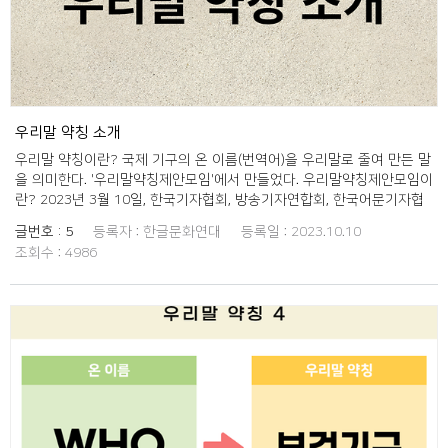
우리말 약칭 소개
우리말 약칭이란? 국제 기구의 온 이름(번역어)을 우리말로 줄여 만든 말
을 의미한다. '우리말약칭제안모임'에서 만들었다. 우리말약칭제안모임이
란? 2023년 3월 10일, 한국기자협회, 방송기자연합회, 한국어문기자협
회, 한글학회, 한글문화연대 등이 모여 만든 모임이다. 국립국어원에서도
글번호 :
5
등록자 :
한글문화연대
등록일 :
2023.10.10
논의에 참여한다. 국제 조직의 영향이 커지면서 언론과 정부 공문서에서
조회수 :
4986
국제 조직의 로마자 약칭이 빈번하게 사용되나 이를 국민들이 제대로 이
해할 수 없어 소통의 걸림돌이 된다는 데에 문제의식을 함께 하고 있다.
국제 조직의 온 이름을 사용하는 것이 우선이지만, 부득이하게 줄여 불러
야 할 때 로마자 약칭 대신 쓸 우리말 약칭을 만들어 권고하는 것이 '우리
말약칭제안모임'의 목적이다. 우리말 약칭 전체 목록(64개) 번호 온 이름
로마자 약칭 원어 우리말 약칭 1 연방공개시장위원회 FOMC Federal
Open Market Committee 연공위 2 경제협력개발기구 OECD
Organizaion for Economic Co-operation and Development 경협
기구 3 세계무역기구 WTO World Trade Organization 무역기구 4 세
계보건기구 WHO World Health Organization 보건기구 5 국제노동기