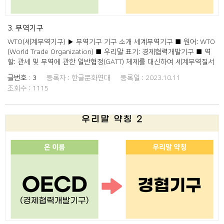
International Trade Law 유엔상거래법위 24 유엔아동기금 UNICEF
United Nations International Children's Fund 아동기금,유니세프 25
유엔산업개발기구 UNIDO United Nations Industrial Development
3. 무역기구
Organization 유엔산업 26 유엔난민기구 UNHCR United Nations
High Commissioner for Refugees 난민기구 27 유엔교육과학문화기
WTO(세계무역기구) ▶ 무역기구 기구 소개 세계무역기구 ■ 원어: WTO
구 UNESCO United Nations Educational, Scientific and Cultural
(World Trade Organization) ■ 우리말 표기: 경제협력개발기구 ■ 역
Organization 유네스코, 유엔교육문화 28 유엔인구기금 UNFPA United
할: 관세 및 무역에 관한 일반협정(GATT) 체제를 대신하여 세계무역질서
Nations Population Fund 인구기금 29 유엔프로젝트조달기구 UNOPS
를 세우고 우루과이라운드(UR) 협정의 이행을 감시하는 국제기구 출처:
글번호 :
3
등록자 :
한글문화연대
등록일 :
2023.10.11
United Nations Office for Project Services 조달기구 30 유엔군축연
두산백과
조회수 :
1115
구소 UNIDIR United Nations Institute for Disarmament Research
유엔군축연 31 유엔산림포럼 UNFF United Nations Forum on
Forests 유엔산림 32 유엔한국재건단 UNKRA United Nations Korean
Reconstruction Agency 한국재건단 33 유엔 마약범죄사무국(사무소)
UNODC United Nations Office on Drugs and Crime 마약범죄국 34
유엔훈련연구기구 UNITAR United Nations Institute for Training and
Research 유엔훈련 35 유엔 팔레스타인난민구호기구 UNRWA United
Nations Relief and Works Agency for Palestine Refugees in the
Near East 팔난민기구 36 유엔통계위원회 UNSC United Nations
Statistics Commission 유엔통계위 37 유엔협회세계연맹 WFUNA
World Federation of United Nations Associations 유엔협련 38 유
엔사막화방지협약 UNCCD United Nations Convention to Combat
Desertification 사막협약 39 유엔기후변화협약 UNFCCC United
Nations Framework Convention on Climate Change 기후협약 40