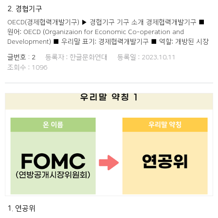
유엔식량농업기구 FAO Food and Agriculture Organization of the
2. 경협기구
United Nations 식농기구 41 유엔환경개발회의 UNCED United
OECD(경제협력개발기구) ▶ 경협기구 기구 소개 경제협력개발기구 ■
Nations Conference on Environment and Development 환경회의
원어: OECD (Organizaion for Economic Co-operation and
42 유엔세계식량계획 WFP World Food Programme 유엔식량 43 아
Development) ■ 우리말 표기: 경제협력개발기구 ■ 역할: 개방된 시장
시아태평양 경제협력체 APEC Asia-Pacific Economic Cooperation
경제와 다원적 민주주의라는 가치관을 공유하는 국가간 경제사회 정책협
아태경협체 44 국제 올림픽 위원회 IOC International Olympic
글번호 :
2
등록자 :
한글문화연대
등록일 :
2023.10.11
의체로서, 경제사회 부문별 공통의 문제에 대한 최선의 정책방향을 모색
Committee 올림픽위 45 핵확산금지조약 NPT Nuclear
조회수 :
1096
하고 상호의 정책을 조정함으로써 공동의 안정과 번영을 도모하는 것을
nonproliferation treaty 핵확금 46 아시아개발은행 ADB Asian
목적으로 한다. 출처: 두산백과
Development Bank 아개은 47 아프리카개발은행 AfDB African
Development Bank 아프개은 48 이슬람개발은행 IsDB Islamic
Development Bank 이개은 49 국제형사재판소 ICC International
Criminal Court 국형재 50 국제사법재판소 ICJ International Court of
Justice 국사재 51 녹색기후기금 GCF Green Climate Fund 녹색기금
52 유엔평화유지활동 PKO Peace-Keeping Operations of the United
Nations 평활, 유엔평활 53 유엔평화유지군 UNPKF United Nations
Peace Keeping Force 평화군, 유엔평화군 54 유럽 안보 협력 기구
OSCE Organization for Security and Co-operation in Europe 유안
협 55 독립국가연합 CIS Commonwealth of Independent States 독
국련 56 인도태평양경제협력체 IPEF Indo-Pacific Economic
Framework 인태경협체 57 세계지방정부연합 UCLG United Cities
and Local Governments 세방련 58 글로벌녹색성장기구 GGGI
1. 연공위
Global Green Growth Institute 녹색기구 59 개발원조위원회 DAC