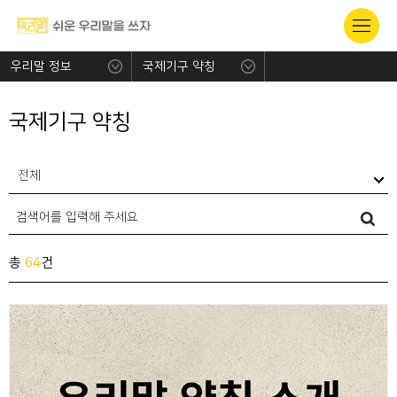
우리말 정보
국제기구 약칭
국제기구 약칭
전체
총
64
건